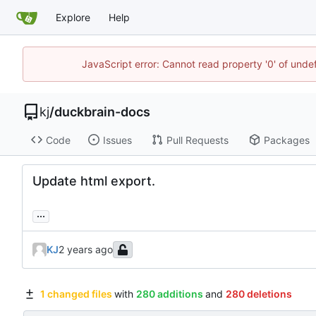
Explore
Help
JavaScript error: Cannot read property '0' of und
kj
/
duckbrain-docs
Code
Issues
Pull Requests
Packages
Update html export.
...
KJ
1 changed files
with
280 additions
and
280 deletions