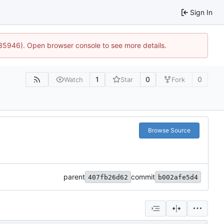
Sign In
:35946). Open browser console to see more details.
1
0
0
Watch
Star
Fork
Browse Source
parent
commit
407fb26d62
b002afe5d4