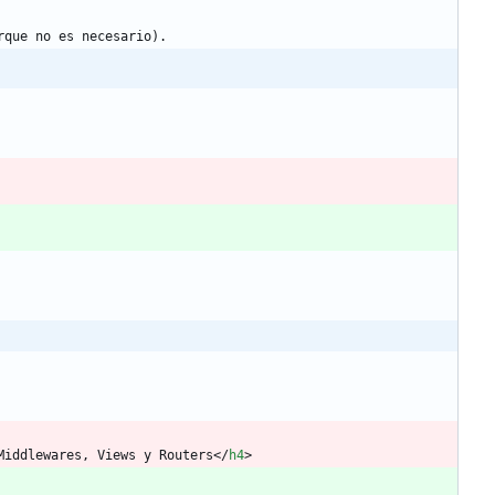
rque no es necesario).
Middlewares, Views y Routers
<
/
h4
>