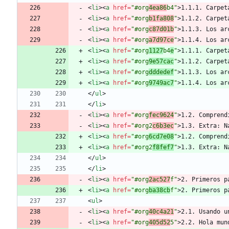
<
li
>
<
a
href
=
"#org
4ea86
b4"
>
1.1.1. Carpet
<
li
>
<
a
href
=
"#org
b1fa808
"
>
1.1.2. Carpet
<
li
>
<
a
href
=
"#org
c87d01b
"
>
1.1.3. Los ar
<
li
>
<
a
href
=
"#org
a7d97ce
"
>
1.1.4. Los ar
<
li
>
<
a
href
=
"#org
1127
b4
e
"
>
1.1.1. Carpet
<
li
>
<
a
href
=
"#org
9e57cac
"
>
1.1.2. Carpet
<
li
>
<
a
href
=
"#org
dddedef
"
>
1.1.3. Los ar
<
li
>
<
a
href
=
"#org
9749ac7
"
>
1.1.4. Los ar
<
/
ul
>
<
/
li
>
<
li
>
<
a
href
=
"#org
fec9624
"
>
1.2. Comprend
<
li
>
<
a
href
=
"#org2
c6b3ec
"
>
1.3. Extra: N
<
li
>
<
a
href
=
"#org
6cd7e08
"
>
1.2. Comprend
<
li
>
<
a
href
=
"#org2
f8fef7
"
>
1.3. Extra: N
<
/
ul
>
<
/
li
>
<
li
>
<
a
href
=
"#org
2ac527
f"
>
2. Primeros p
<
li
>
<
a
href
=
"#org
ba38cb
f"
>
2. Primeros p
<
ul
>
<
li
>
<
a
href
=
"#org
40c4a21
"
>
2.1. Usando u
<
li
>
<
a
href
=
"#org
405d52
5"
>
2.2. Hola mun