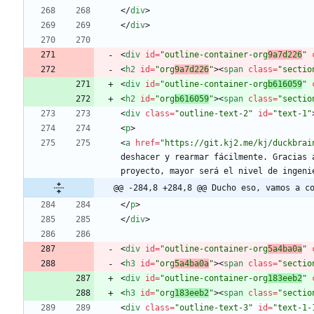
<
/
div
>
<
/
div
>
<
div
id
=
"outline-container-org
9a7d226
"
<
h2
id
=
"org
9a7d226
"
>
<
span
class
=
"sectio
<
div
id
=
"outline-container-org
b616059
"
<
h2
id
=
"org
b616059
"
>
<
span
class
=
"sectio
<
div
class
=
"outline-text-2"
id
=
"text-1"
<
p
>
<
a
href
=
"https://git.kj2.me/kj/duckbrai
deshacer y rearmar fácilmente. Gracias 
proyecto, mayor será el nivel de ingeni
@@ -284,8 +284,8 @@ Ducho eso, vamos a c
<
/
p
>
<
/
div
>
<
div
id
=
"outline-container-org
5a4ba0a
"
<
h3
id
=
"org
5a4ba0a
"
>
<
span
class
=
"sectio
<
div
id
=
"outline-container-org
183eeb2
"
<
h3
id
=
"org
183eeb2
"
>
<
span
class
=
"sectio
<
div
class
=
"outline-text-3"
id
=
"text-1-