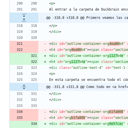
<
p
>
Al entrar a la carpeta de Duckbrain enc
@@ -318,8 +318,8 @@ Primero veamos las c
<
/
p
>
<
/
div
>
<
div
id
=
"outline-container-org
4ea86
b4"
<
h4
id
=
"org
4ea86
b4"
>
<
span
class
=
"sectio
<
div
id
=
"outline-container-org
1127
b4
e
"
<
h4
id
=
"org
1127
b4
e
"
>
<
span
class
=
"sectio
<
div
class
=
"outline-text-4"
id
=
"text-1-
<
p
>
En esta carpeta se encuentra todo el có
@@ -331,8 +331,8 @@ Como todo en <a href
<
/
div
>
<
/
div
>
<
div
id
=
"outline-container-org
b1fa808
"
<
h4
id
=
"org
b1fa808
"
>
<
span
class
=
"sectio
<
div
id
=
"outline-container-org
9e57cac
"