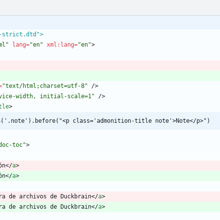
-strict.dtd">
ml"
lang
=
"en"
xml:lang
=
"en"
>
=
"text/html;charset=utf-8"
/
>
vice-width, initial-scale=1"
/
>
tle
>
$('.note').before("<p class='admonition-title note'>Note</p>")
doc-toc"
>
ón
<
/
a
>
ón
<
/
a
>
ra de archivos de Duckbrain
<
/
a
>
ra de archivos de Duckbrain
<
/
a
>