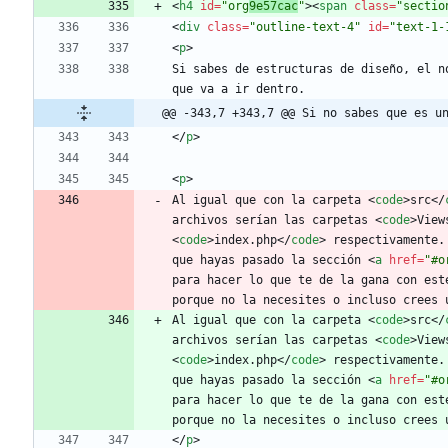
<
h4
id
=
"org
9e57cac
"
>
<
span
class
=
"sectio
<
div
class
=
"outline-text-4"
id
=
"text-1-
<
p
>
Si sabes de estructuras de diseño, el n
que va a ir dentro.
@@ -343,7 +343,7 @@ Si no sabes que es u
<
/
p
>
<
p
>
Al igual que con la carpeta 
<
code
>
src
<
/
archivos serían las carpetas 
<
code
>
View
<
code
>
index.php
<
/
code
>
 respectivamente.
que hayas pasado la sección 
<
a
href
=
"#o
para hacer lo que te de la gana con est
porque no la necesites o incluso crees 
Al igual que con la carpeta 
<
code
>
src
<
/
archivos serían las carpetas 
<
code
>
View
<
code
>
index.php
<
/
code
>
 respectivamente.
que hayas pasado la sección 
<
a
href
=
"#o
para hacer lo que te de la gana con est
porque no la necesites o incluso crees 
<
/
p
>