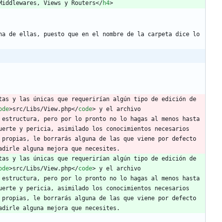
Middlewares, Views y Routers
<
/
h4
>
a de ellas, puesto que en el nombre de la carpeta dice lo 
tas y las únicas que requerirían algún tipo de edición de 
ode
>
src/Libs/View.php
<
/
code
>
 y el archivo 
estructura, pero por lo pronto no lo hagas al menos hasta 
uerte y pericia, asimilado los conocimientos necesarios 
propias, le borrarás alguna de las que viene por defecto 
adirle alguna mejora que necesites.
tas y las únicas que requerirían algún tipo de edición de 
ode
>
src/Libs/View.php
<
/
code
>
 y el archivo 
estructura, pero por lo pronto no lo hagas al menos hasta 
uerte y pericia, asimilado los conocimientos necesarios 
propias, le borrarás alguna de las que viene por defecto 
adirle alguna mejora que necesites.