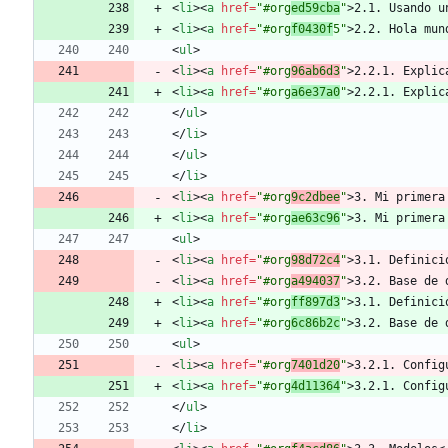
<
li
>
<
a
href
=
"#org
ed59cba
"
>
2.1. Usando u
<
li
>
<
a
href
=
"#org
f0430f
5"
>
2.2. Hola mun
<
ul
>
<
li
>
<
a
href
=
"#org
96ab6d3
"
>
2.2.1. Explic
<
li
>
<
a
href
=
"#org
a6e37a0
"
>
2.2.1. Explic
<
/
ul
>
<
/
li
>
<
/
ul
>
<
/
li
>
<
li
>
<
a
href
=
"#org
9c2dbee
"
>
3. Mi primera
<
li
>
<
a
href
=
"#org
ae63c96
"
>
3. Mi primera
<
ul
>
<
li
>
<
a
href
=
"#org
98d72c4
"
>
3.1. Definici
<
li
>
<
a
href
=
"#org
a494037
"
>
3.2. Base de 
<
li
>
<
a
href
=
"#org
ff897d3
"
>
3.1. Definici
<
li
>
<
a
href
=
"#org
6c86b2c
"
>
3.2. Base de 
<
ul
>
<
li
>
<
a
href
=
"#org
7401d20
"
>
3.2.1. Config
<
li
>
<
a
href
=
"#org
4d11364
"
>
3.2.1. Config
<
/
ul
>
<
/
li
>