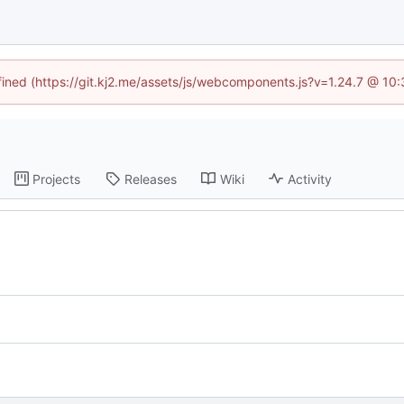
efined (https://git.kj2.me/assets/js/webcomponents.js?v=1.24.7 @ 10
Projects
Releases
Wiki
Activity