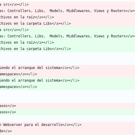
a src
<
/
a
>
<
/
li
>
as: Controllers, Libs,  Models, Middlewares, Views y Routers
<
/
a
>
chivos en la raíz
<
/
a
>
<
/
li
>
chivos en la carpeta Libs
<
/
a
>
<
/
li
>
a src
<
/
a
>
<
/
li
>
as: Controllers, Libs,  Models, Middlewares, Views y Routers
<
/
a
>
chivos en la raíz
<
/
a
>
<
/
li
>
chivos en la carpeta Libs
<
/
a
>
<
/
li
>
iendo el arranque del sistema
<
/
a
>
<
/
li
>
amespaces
<
/
a
>
<
/
li
>
iendo el arranque del sistema
<
/
a
>
<
/
li
>
amespaces
<
/
a
>
<
/
li
>
asos
<
/
a
>
asos
<
/
a
>
n Webserver para el desarrollo
<
/
a
>
<
/
li
>
do
<
/
a
>