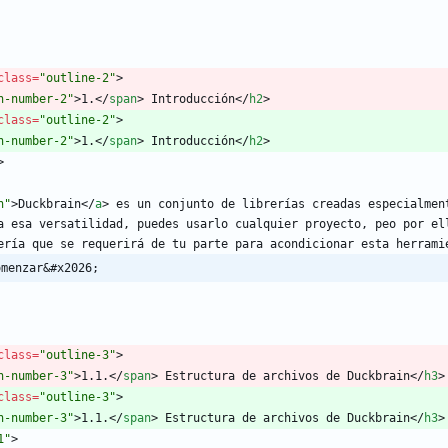
class
=
"outline-2"
>
n-number-2"
>
1.
<
/
span
>
 Introducción
<
/
h2
>
class
=
"outline-2"
>
n-number-2"
>
1.
<
/
span
>
 Introducción
<
/
h2
>
>
n"
>
Duckbrain
<
/
a
>
 es un conjunto de librerías creadas especialmen
a esa versatilidad, puedes usarlo cualquier proyecto, peo por ell
ería que se requerirá de tu parte para acondicionar esta herrami
omenzar&#x2026;
class
=
"outline-3"
>
n-number-3"
>
1.1.
<
/
span
>
 Estructura de archivos de Duckbrain
<
/
h3
>
class
=
"outline-3"
>
n-number-3"
>
1.1.
<
/
span
>
 Estructura de archivos de Duckbrain
<
/
h3
>
1"
>