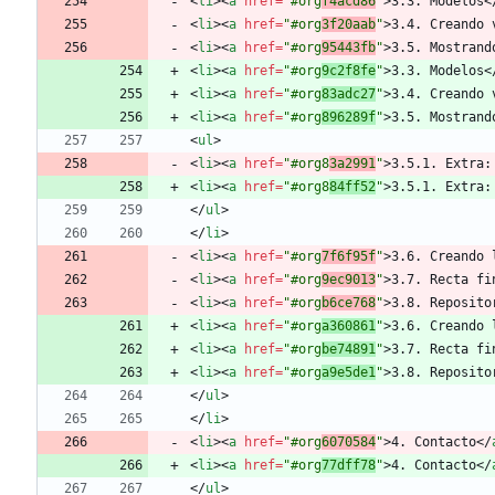
<
li
>
<
a
href
=
"#org
f4acd86
"
>
3.3. Modelos
<
<
li
>
<
a
href
=
"#org
3f20aab
"
>
3.4. Creando 
<
li
>
<
a
href
=
"#org
95443fb
"
>
3.5. Mostrand
<
li
>
<
a
href
=
"#org
9c2f8fe
"
>
3.3. Modelos
<
<
li
>
<
a
href
=
"#org
83adc27
"
>
3.4. Creando 
<
li
>
<
a
href
=
"#org
896289f
"
>
3.5. Mostrand
<
ul
>
<
li
>
<
a
href
=
"#org8
3a2991
"
>
3.5.1. Extra:
<
li
>
<
a
href
=
"#org8
84ff52
"
>
3.5.1. Extra:
<
/
ul
>
<
/
li
>
<
li
>
<
a
href
=
"#org
7f6f95f
"
>
3.6. Creando 
<
li
>
<
a
href
=
"#org
9ec9013
"
>
3.7. Recta fi
<
li
>
<
a
href
=
"#org
b6ce768
"
>
3.8. Reposito
<
li
>
<
a
href
=
"#org
a360861
"
>
3.6. Creando 
<
li
>
<
a
href
=
"#org
be74891
"
>
3.7. Recta fi
<
li
>
<
a
href
=
"#org
a9e5de1
"
>
3.8. Reposito
<
/
ul
>
<
/
li
>
<
li
>
<
a
href
=
"#org
6070584
"
>
4. Contacto
<
/
<
li
>
<
a
href
=
"#org
77dff78
"
>
4. Contacto
<
/
<
/
ul
>