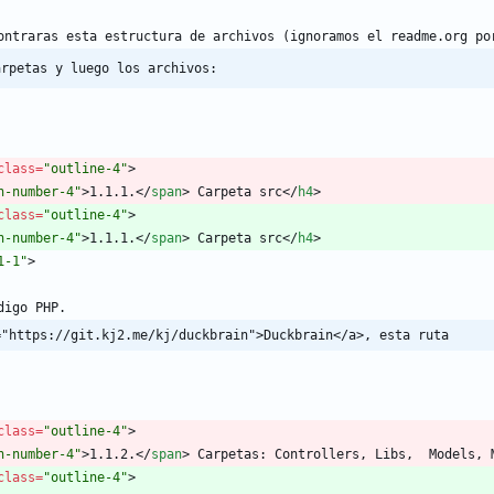
ontraras esta estructura de archivos (ignoramos el readme.org po
arpetas y luego los archivos:
class
=
"outline-4"
>
n-number-4"
>
1.1.1.
<
/
span
>
 Carpeta src
<
/
h4
>
class
=
"outline-4"
>
n-number-4"
>
1.1.1.
<
/
span
>
 Carpeta src
<
/
h4
>
1-1"
>
digo PHP.
="https://git.kj2.me/kj/duckbrain">Duckbrain</a>, esta ruta
class
=
"outline-4"
>
n-number-4"
>
1.1.2.
<
/
span
>
 Carpetas: Controllers, Libs,  Models, 
class
=
"outline-4"
>