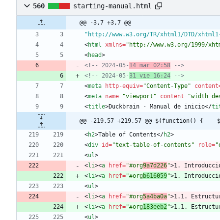
560
starting-manual.html
@@ -3,7 +3,7 @@
"http://www.w3.org/TR/xhtml1/DTD/xhtml1
<
html
xmlns
=
"http://www.w3.org/1999/xht
<
head
>
<!--
 2024
-
05
-
14 mar 02:58
-->
<!--
 2024
-
05
-
31 vie 16:24
-->
<
meta
http-equiv
=
"Content-Type"
content
<
meta
name
=
"viewport"
content
=
"width=de
<
title
>
Duckbrain - Manual de inicio
<
/
ti
@@ -219,57 +219,57 @@ $(function() {    
<
h2
>
Table of Contents
<
/
h2
>
<
div
id
=
"text-table-of-contents"
role
=
"
<
ul
>
<
li
>
<
a
href
=
"#org
9a7d226
"
>
1. Introducci
<
li
>
<
a
href
=
"#org
b616059
"
>
1. Introducci
<
ul
>
<
li
>
<
a
href
=
"#org
5a4ba0a
"
>
1.1. Estructu
<
li
>
<
a
href
=
"#org
183eeb2
"
>
1.1. Estructu
<
ul
>