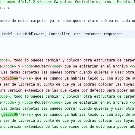
n-number-4"
>
1.1.2.
<
/
span
>
 Carpetas: Controllers, Libs,  Models, 
1-2"
>
ombre de estas carpetas ya te debe quedar claro qué va en cada un
n Model, un Middleware, Controller, etc. entonces requieres
code
>
, todo lo puedes cambiar y colocar otra estructura de carpe
s
<
/
code
>
 y 
<
code
>
Router
<
/
code
>
 que se editarían en el archivo 
<
c
 Las demás carpetas las puedes borrar cuando quieras y usar otra 
rg
9c2dbee
"
>
3
<
/
a
>
 que es cuando ya habrías leído y, con algo de s
e ser de librería al punto de que ya le podrás colocar las tuyas 
una versión extendida de las que viene por defecto para poder añ
code
>
, todo lo puedes cambiar y colocar otra estructura de carpe
s
<
/
code
>
 y 
<
code
>
Router
<
/
code
>
 que se editarían en el archivo 
<
c
 Las demás carpetas las puedes borrar cuando quieras y usar otra 
rg
ae63c96
"
>
3
<
/
a
>
 que es cuando ya habrías leído y, con algo de s
e ser de librería al punto de que ya le podrás colocar las tuyas 
una versión extendida de las que viene por defecto para poder añ