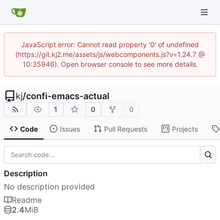
JavaScript error: Cannot read property '0' of undefined
(https://git.kj2.me/assets/js/webcomponents.js?v=1.24.7 @
10:35946). Open browser console to see more details.
kj
/
confi-emacs-actual
1
0
0
Code
Issues
Pull Requests
Projects
Description
No description provided
Readme
2.4
MiB