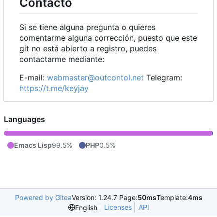
Contacto
Si se tiene alguna pregunta o quieres
comentarme alguna corrección, puesto que este
git no está abierto a registro, puedes
contactarme mediante:
E-mail:
webmaster@outcontol.net
Telegram:
https://t.me/keyjay
Languages
Emacs Lisp
99.5%
PHP
0.5%
Powered by Gitea
Version: 1.24.7 Page:
50ms
Template:
4ms
Licenses
API
English