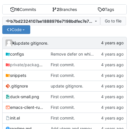
16
Commits
2
Branches
0
Tags
Go to file
b7bd2324107ae1888976e7198bdfec7e785dec35
Code
kj
update gitignore.
configs
Remove defer on which-key.
private/packages
/php-doc-block
First commit.
snippets
First commit.
.gitignore
update gitignore.
duck-small.png
First commit.
emacs-client-runner.sh
First commit.
init.el
First commit.
readme.md
Add vterm and remove terminal-here.