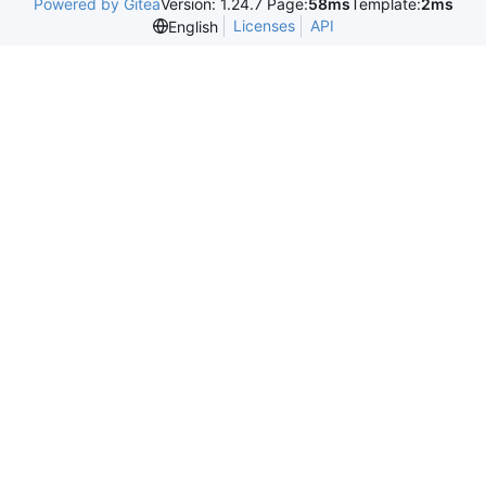
Powered by Gitea
Version: 1.24.7 Page:
58ms
Template:
2ms
Licenses
API
English