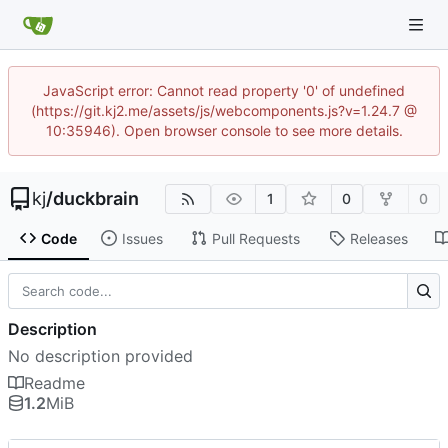
JavaScript error: Cannot read property '0' of undefined
(https://git.kj2.me/assets/js/webcomponents.js?v=1.24.7 @
10:35946). Open browser console to see more details.
kj
/
duckbrain
1
0
0
Code
Issues
Pull Requests
Releases
Description
No description provided
Readme
1.2
MiB