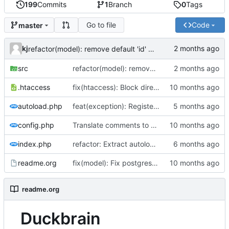
199
Commits
1
Branch
0
Tags
Go to file
Code
master
kj
refactor(model): remove default 'id' from dbIgnoreSave list
src
refactor(model): remove default 'id' from dbIgnoreSave list
.htaccess
fix(htaccess): Block direct access to vendor and src folders
autoload.php
feat(exception): Register global exception handler
config.php
Translate comments to English
index.php
refactor: Extract autoloader to dedicated file
readme.org
fix(model): Fix postgresql search.
readme.org
Duckbrain