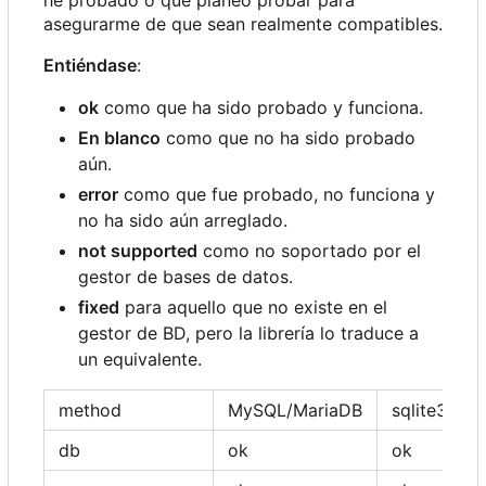
he probado o que planeo probar para
asegurarme de que sean realmente compatibles.
Entiéndase
:
ok
como que ha sido probado y funciona.
En blanco
como que no ha sido probado
aún.
error
como que fue probado, no funciona y
no ha sido aún arreglado.
not supported
como no soportado por el
gestor de bases de datos.
fixed
para aquello que no existe en el
gestor de BD, pero la librería lo traduce a
un equivalente.
method
MySQL/MariaDB
sqlite3
p
db
ok
ok