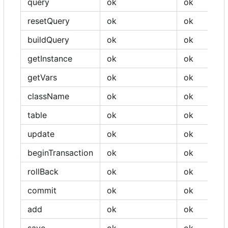
query
ok
ok
resetQuery
ok
ok
buildQuery
ok
ok
getInstance
ok
ok
getVars
ok
ok
className
ok
ok
table
ok
ok
update
ok
ok
beginTransaction
ok
ok
rollBack
ok
ok
commit
ok
ok
add
ok
ok