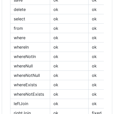
save
ok
ok
delete
ok
ok
select
ok
ok
from
ok
ok
where
ok
ok
whereIn
ok
ok
whereNotIn
ok
ok
whereNull
ok
ok
whereNotNull
ok
ok
whereExists
ok
ok
whereNotExists
ok
ok
leftJoin
ok
ok
rightJoin
ok
fixed