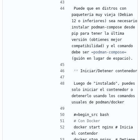
Puede que en distros con 
paquetería muy vieja (Debian 
12 o inferiores) sea necesario 
instalar podman-compose desde 
pip para tener la última 
versión (obtienes mejor 
compatibilidad) y el comando 
debe ser 
=podman-compose=
(guión en lugar de espacio).
**
 Iniciar/Detener contenedor
Luego de "instalado", puedes 
solo iniciar el contenedor o 
detenerlo usando los comandos 
usuales de podman/docker
#+begin_src bash
# Con Docker
docker start nginx # Inicia 
el contendor
docker stop nginx  # Detiene 