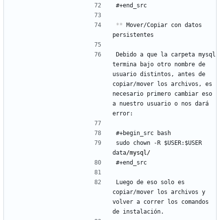
#+end_src
**
 Mover/Copiar con datos 
persistentes
Debido a que la carpeta mysql 
termina bajo otro nombre de 
usuario distintos, antes de 
copiar/mover los archivos, es 
necesario primero cambiar eso 
a nuestro usuario o nos dará 
error:
#+begin_src bash
sudo chown -R $USER:$USER 
data
/mysql/
#+end_src
Luego de eso solo es 
copiar/mover los archivos y 
volver a correr los comandos 
de instalación.