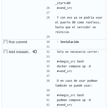
_start=80
#+end_src
Y con eso ya se podría usar 
el puerto 80 como rootless, 
hasta que el servidor se 
reinicie.
first commit
*
 Instalación
Add instalation config.
Solo es necesario correr:
#+begin_src bash
docker compose up -d
#+end_src
O en caso de usar podman 
también se puede usar:
#+begin_src bash
podman compose up -d
#+end_src