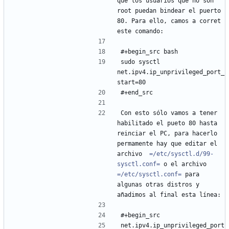
que los usuarios que no son 
root puedan bindear el puerto 
80. Para ello, camos a corret 
este comando:
#+begin_src bash
sudo sysctl 
net.ipv4.ip_unprivileged_port_
start=80
#+end_src
Con esto sólo vamos a tener 
habilitado el pueto 80 hasta 
reinciar el PC, para hacerlo 
permamente hay que editar el 
archivo  
=/etc/sysctl.d/99-
sysctl.conf=
 o el archivo 
=/etc/sysctl.conf=
 para 
algunas otras distros y 
añadimos al final esta línea:
#+begin_src
net.ipv4.ip_unprivileged_port