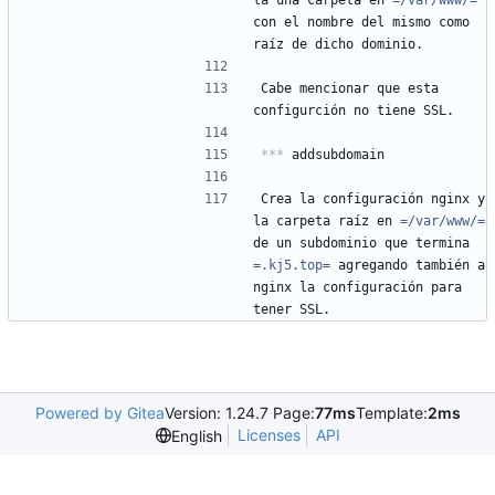
la una carpeta en 
=/var/www/=
con el nombre del mismo como 
raíz de dicho dominio.
Cabe mencionar que esta 
configurción no tiene SSL.
***
 addsubdomain
Crea la configuración nginx y 
la carpeta raíz en 
=/var/www/=
de un subdominio que termina 
=.kj5.top=
 agregando también a 
nginx la configuración para 
tener SSL.
Powered by Gitea
Version: 1.24.7 Page:
77ms
Template:
2ms
Licenses
API
English