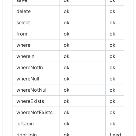
save
ok
ok
delete
ok
ok
select
ok
ok
from
ok
ok
where
ok
ok
whereIn
ok
ok
whereNotIn
ok
ok
whereNull
ok
ok
whereNotNull
ok
ok
whereExists
ok
ok
whereNotExists
ok
ok
leftJoin
ok
ok
rightJoin
ok
fixed