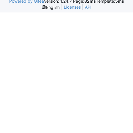
Powered by Gitea
Version: 1.24.7 Page:
82ms
Template:
5ms
Licenses
API
English