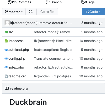
199
Commits
1
Branch
0
Tags
Go to file
Code
master
kj
refactor(model): remove default 'id' from dbIgnoreSave list
src
refactor(model): remove default 'id' from dbIgnoreSave list
.htaccess
fix(htaccess): Block direct access to vendor and src folders
autoload.php
feat(exception): Register global exception handler
config.php
Translate comments to English
index.php
refactor: Extract autoloader to dedicated file
readme.org
fix(model): Fix postgresql search.
readme.org
Duckbrain