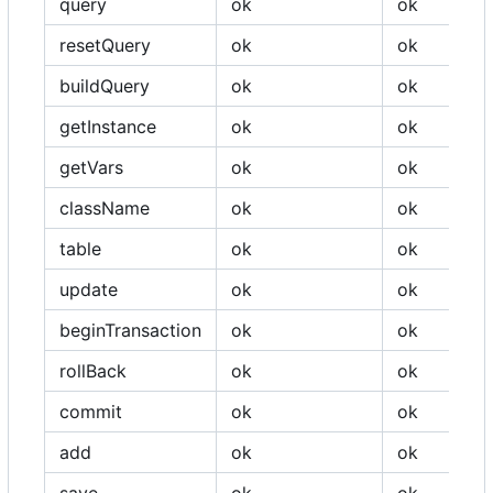
query
ok
ok
resetQuery
ok
ok
buildQuery
ok
ok
getInstance
ok
ok
getVars
ok
ok
className
ok
ok
table
ok
ok
update
ok
ok
beginTransaction
ok
ok
rollBack
ok
ok
commit
ok
ok
add
ok
ok