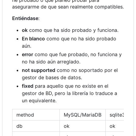
he probado o que planeo probar para
asegurarme de que sean realmente compatibles.
Entiéndase
:
ok
como que ha sido probado y funciona.
En blanco
como que no ha sido probado
aún.
error
como que fue probado, no funciona y
no ha sido aún arreglado.
not supported
como no soportado por el
gestor de bases de datos.
fixed
para aquello que no existe en el
gestor de BD, pero la librería lo traduce a
un equivalente.
method
MySQL/MariaDB
sqlite3
p
db
ok
ok