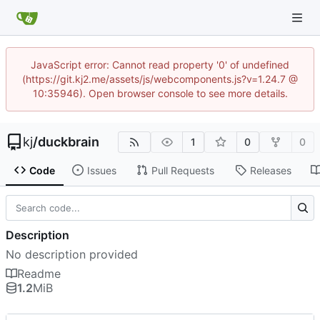
JavaScript error: Cannot read property '0' of undefined
(https://git.kj2.me/assets/js/webcomponents.js?v=1.24.7 @
10:35946). Open browser console to see more details.
kj
/
duckbrain
1
0
0
Code
Issues
Pull Requests
Releases
Description
No description provided
Readme
1.2
MiB