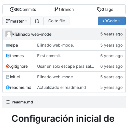
36
Commits
1
Branch
0
Tags
Go to file
Code
master
kj
Eliinado web-mode.
elpa
Eliinado web-mode.
themes
First commit.
.gitignore
Usar un solo escape para salir del minibuffer.
init.el
Eliinado web-mode.
readme.md
Actualizado el readme.md
readme.md
Configuración inicial de