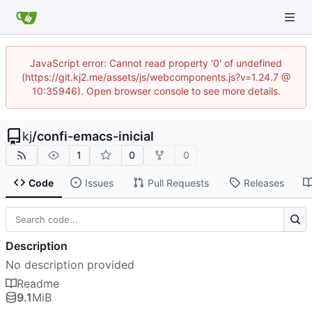
JavaScript error: Cannot read property '0' of undefined
(https://git.kj2.me/assets/js/webcomponents.js?v=1.24.7 @
10:35946). Open browser console to see more details.
kj
/
confi-emacs-inicial
1
0
0
Code
Issues
Pull Requests
Releases
Description
No description provided
Readme
9.1
MiB