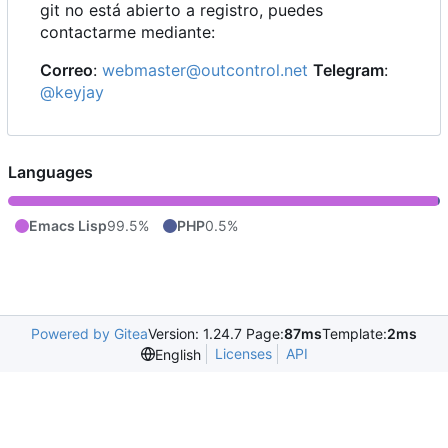
git no está abierto a registro, puedes
contactarme mediante:
Correo
:
webmaster@outcontrol.net
Telegram
:
@keyjay
Languages
Emacs Lisp
99.5%
PHP
0.5%
Powered by Gitea
Version: 1.24.7 Page:
87ms
Template:
2ms
Licenses
API
English