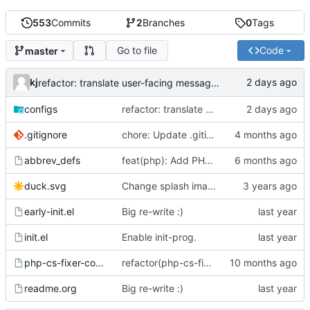
553
Commits
2
Branches
0
Tags
Go to file
Code
master
kj
refactor: translate user-facing messages to English
configs
refactor: translate user-facing messages to English
.gitignore
chore: Update .gitignore file
abbrev_defs
feat(php): Add PHP mode abbrev table
duck.svg
Change splash image from a .png to the original svg.
early-init.el
Big re-write :)
init.el
Enable init-prog.
php-cs-fixer-config
refactor(php-cs-fixer): Move rules to external config file
readme.org
Big re-write :)