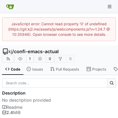
JavaScript error: Cannot read property '0' of undefined
(https://git.kj2.me/assets/js/webcomponents.js?v=1.24.7 @
10:35946). Open browser console to see more details.
kj
/
confi-emacs-actual
1
0
0
Code
Issues
Pull Requests
Projects
Description
No description provided
Readme
2.4
MiB