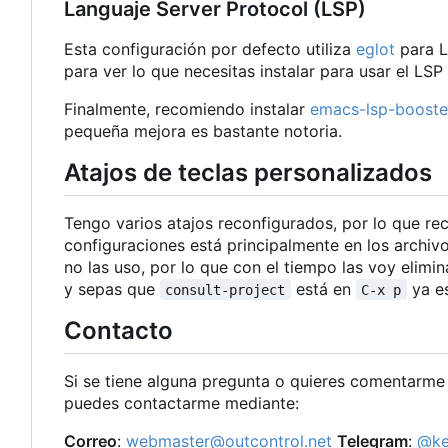
Languaje Server Protocol (LSP)
Esta configuración por defecto utiliza
eglot
para L
para ver lo que necesitas instalar para usar el LSP
Finalmente, recomiendo instalar
emacs-lsp-booste
pequeña mejora es bastante notoria.
Atajos de teclas personalizados
Tengo varios atajos reconfigurados, por lo que re
configuraciones está principalmente en los archiv
no las uso, por lo que con el tiempo las voy elimi
y sepas que
está en
ya es
consult-project
C-x p
Contacto
Si se tiene alguna pregunta o quieres comentarme a
puedes contactarme mediante:
Correo
:
webmaster@outcontrol.net
Telegram
:
@ke