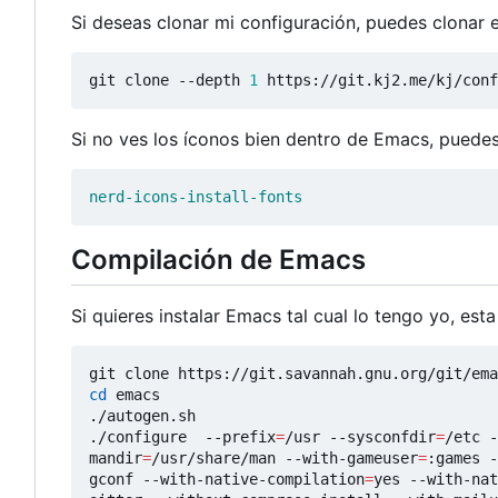
Si deseas clonar mi configuración, puedes clonar e
git clone --depth 
1
 https://git.kj2.me/kj/conf
Si no ves los íconos bien dentro de Emacs, puede
nerd-icons-install-fonts
Compilación de Emacs
Si quieres instalar Emacs tal cual lo tengo yo, es
cd
 emacs

./autogen.sh

./configure  --prefix
=
/usr --sysconfdir
=
/etc -
mandir
=
/usr/share/man --with-gameuser
=
:games -
gconf --with-native-compilation
=
yes --with-nat