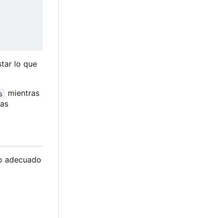
tar lo que
mientras
s
las
do adecuado