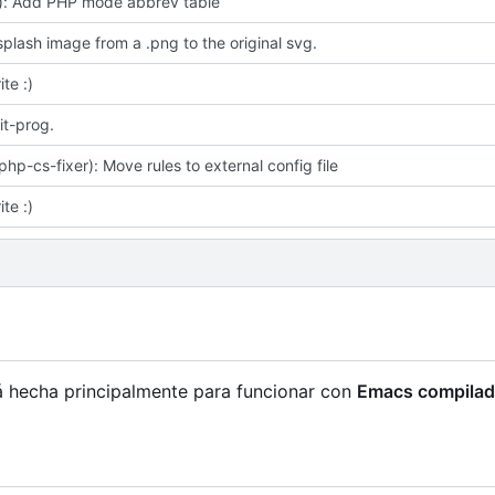
): Add PHP mode abbrev table
plash image from a .png to the original svg.
ite :)
it-prog.
php-cs-fixer): Move rules to external config file
ite :)
á hecha principalmente para funcionar con
Emacs compilad