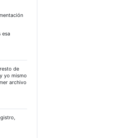
umentación
s esa
resto de
 y yo mismo
imer archivo
gistro,