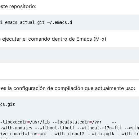
ste repositorio:
i-emacs-actual.git ~/.emacs.d
s ejecutar el comando dentro de Emacs (M-x)
ta es la configuración de compilación que actualmente uso:
-libexecdir
=
/usr/lib --localstatedir
=
/var    --
-with-modules --without-libotf --without-m17n-flt --with
ive-compilation
=
aot --with-xinput2 --with-pgtk --with-tr