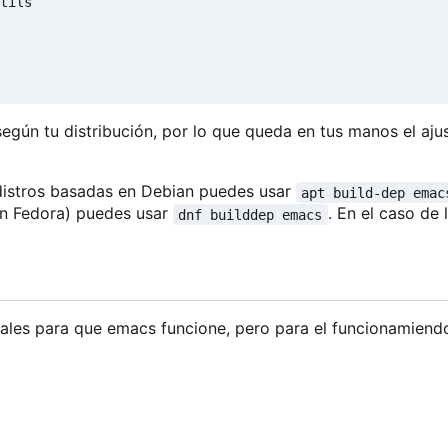
tils

ún tu distribución, por lo que queda en tus manos el ajus
distros basadas en Debian puedes usar
apt build-dep emac
en Fedora) puedes usar
. En el caso de 
dnf builddep emacs
eales para que emacs funcione, pero para el funcionamien