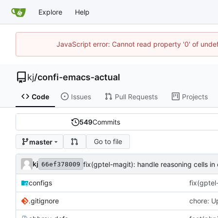
Explore
Help
JavaScript error: Cannot read property '0' of und
kj
/
confi-emacs-actual
Code
Issues
Pull Requests
Projects
549
Commits
Go to file
master
kj
fix(gptel-magit): handle reasoning cells in
66ef378009
configs
fix(gptel
.gitignore
chore: Up