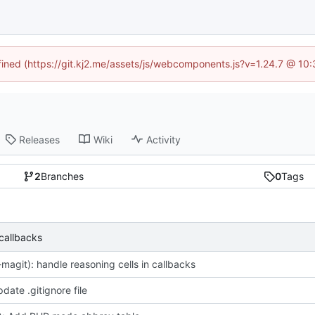
efined (https://git.kj2.me/assets/js/webcomponents.js?v=1.24.7 @ 10
Releases
Wiki
Activity
2
Branches
0
Tags
 callbacks
-magit): handle reasoning cells in callbacks
date .gitignore file