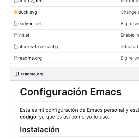
abbrev_defs
feat(php
duck.svg
Change s
early-init.el
Big re-wr
init.el
Enable in
php-cs-fixer-config
refactor(
readme.org
Big re-wr
readme.org
Configuración Emacs
Esta es mi configuración de Emacs personal y est
código
, ya que es así como yo lo uso.
Instalación