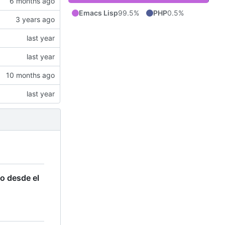
Emacs Lisp
99.5%
PHP
0.5%
o desde el