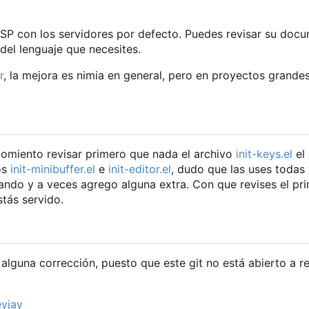
SP con los servidores por defecto. Puedes revisar su doc
 del lenguaje que necesites.
r
, la mejora es nimia en general, pero en proyectos grande
comiento revisar primero que nada el archivo
init-keys.el
el 
os
init-minibuffer.el
e
init-editor.el
, dudo que las uses todas
nando y a veces agrego alguna extra. Con que revises el pr
tás servido.
lguna corrección, puesto que este git no está abierto a re
yjay